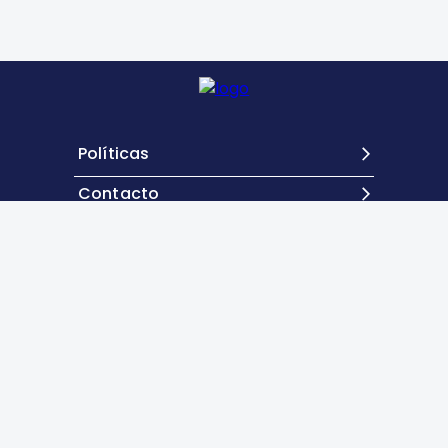
Políticas
Contacto
Revista de Hematología
, volumen 1, enero-
diciembre 2025, es una publicación anual editada
por la Agrupación Mexicana para el Estudio de la
Hematología, A.C. San Francisco 1626, Desp. 406,
Colonia Del Valle, Delegación Benito Juárez, CP
03100, México, DF. Tel.: 52 (55) 5524-1112, 52 (55)
5534-1856, www.amehac.org. Editor responsable: