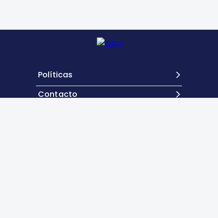
Políticas
Contacto
Revista de Hematología
, volumen 1, enero-
diciembre 2025, es una publicación anual editada
por la Agrupación Mexicana para el Estudio de la
Hematología, A.C. San Francisco 1626, Desp. 406,
Colonia Del Valle, Delegación Benito Juárez, CP
03100, México, DF. Tel.: 52 (55) 5524-1112, 52 (55)
5534-1856, www.amehac.org. Editor responsable: