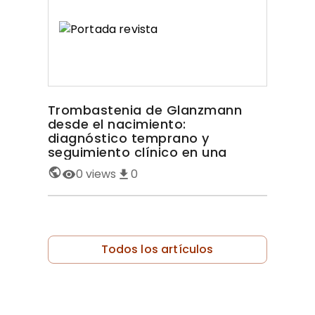
Trombastenia de Glanzmann
desde el nacimiento:
diagnóstico temprano y
seguimiento clínico en una
paciente con sangrado
0
views
0
persistente
Todos los artículos