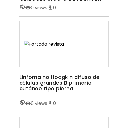
UNA CLÍNICA DE ANEMIAS,
0
views
0
ARTÍCULO ORIGINAL
Linfoma no Hodgkin difuso de
células grandes B primario
cutáneo tipo pierna
0
views
0